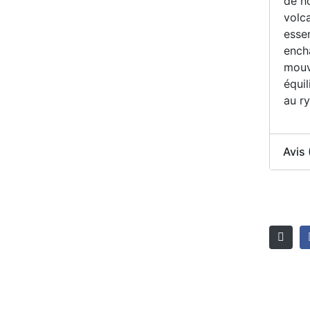
de ho
volc
essen
ench
mouv
équil
au ry
Avis 