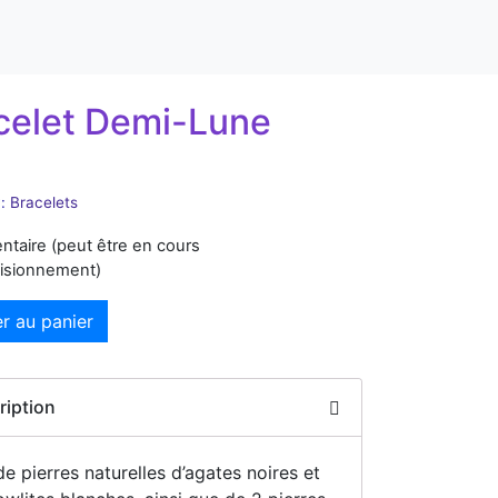
celet Demi-Lune
:
Bracelets
entaire (peut être en cours
visionnement)
r au panier
ription
de pierres naturelles d’agates noires et