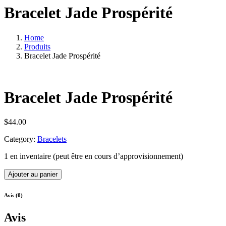
Bracelet Jade Prospérité
Home
Produits
Bracelet Jade Prospérité
Bracelet Jade Prospérité
$
44.00
Category:
Bracelets
1 en inventaire (peut être en cours d’approvisionnement)
quantité
Ajouter au panier
de
Bracelet
Avis (0)
Jade
Prospérité
Avis