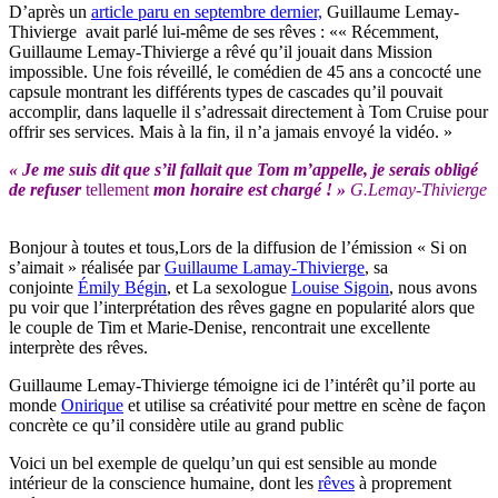
D’après un
article paru en septembre dernier,
Guillaume Lemay-
Thivierge avait parlé lui-même de ses rêves : «« Récemment,
Guillaume Lemay-Thivierge a rêvé qu’il jouait dans Mission
impossible. Une fois réveillé, le comédien de 45 ans a concocté une
capsule montrant les différents types de cascades qu’il pouvait
accomplir, dans laquelle il s’adressait directement à Tom Cruise pour
offrir ses services. Mais à la fin, il n’a jamais envoyé la vidéo. »
« Je me suis dit que s’il fallait que Tom m’appelle, je serais obligé
de refuser
tellement
mon horaire est chargé ! »
G.Lemay-Thivierge
Bonjour à toutes et tous,Lors de la diffusion de l’émission « Si on
s’aimait » réalisée par
Guillaume Lamay-Thivierge
, sa
conjointe
Émily Bégin
, et La sexologue
Louise Sigoin
, nous avons
pu voir que l’interprétation des rêves gagne en popularité alors que
le couple de Tim et Marie-Denise, rencontrait une excellente
interprète des rêves.
Guillaume Lemay-Thivierge témoigne ici de l’intérêt qu’il porte au
monde
Onirique
et utilise sa créativité pour mettre en scène de façon
concrète ce qu’il considère utile au grand public
Voici un bel exemple de quelqu’un qui est sensible au monde
intérieur de la conscience humaine, dont les
rêves
à proprement