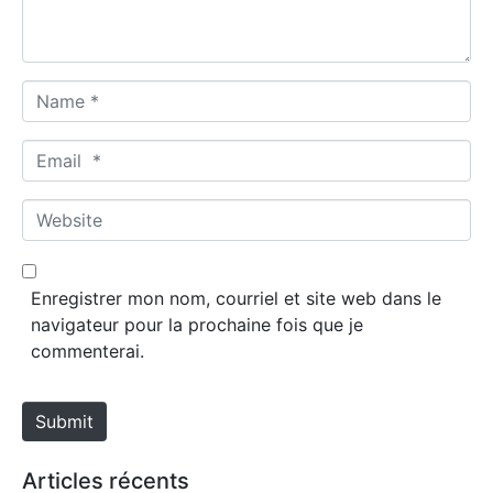
t
*
N
a
m
E
e
m
*
a
W
i
e
l
b
*
s
Enregistrer mon nom, courriel et site web dans le
i
navigateur pour la prochaine fois que je
t
commenterai.
e
Submit
Articles récents