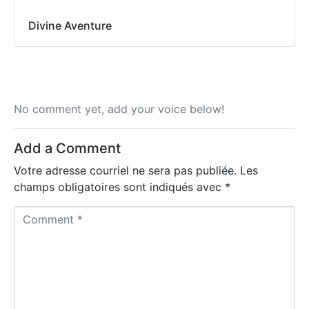
Divine Aventure
No comment yet, add your voice below!
Add a Comment
Votre adresse courriel ne sera pas publiée.
Les
champs obligatoires sont indiqués avec
*
C
o
m
m
e
n