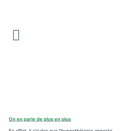
On en parle de plus en plus
En effet, il s’avère que l’hypnothérapie apporte