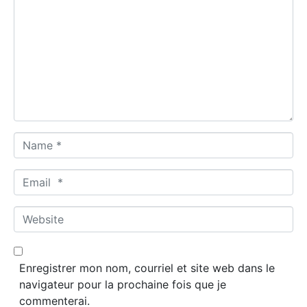
o
m
m
e
n
t
*
N
a
m
E
e
m
*
a
W
i
e
l
b
*
s
Enregistrer mon nom, courriel et site web dans le
i
navigateur pour la prochaine fois que je
t
commenterai.