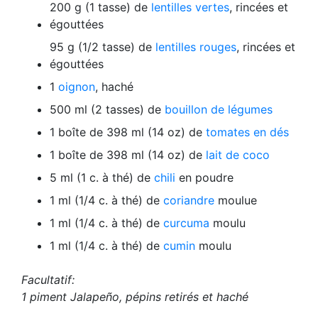
200 g (1 tasse) de
lentilles vertes
, rincées et
égouttées
95 g (1/2 tasse) de
lentilles rouges
, rincées et
égouttées
1
oignon
, haché
500 ml (2 tasses) de
bouillon de légumes
1 boîte de 398 ml (14 oz) de
tomates en dés
1 boîte de 398 ml (14 oz) de
lait de coco
5 ml (1 c. à thé) de
chili
en poudre
1 ml (1/4 c. à thé) de
coriandre
moulue
1 ml (1/4 c. à thé) de
curcuma
moulu
1 ml (1/4 c. à thé) de
cumin
moulu
Facultatif:
1 piment Jalapeño, pépins retirés et haché